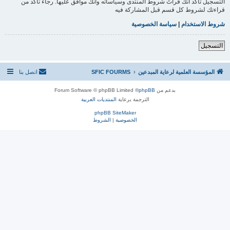
التسجيل تأكد أنك قرأتَ شروط المنتدى وسياساته وأنك موافق عليها. رجاءً تأكد من
قراءتك لشروط كل قسم قبل المشاركة فيه
شروط الاستخدام
|
سياسة الخصوصية
التسجيل
المؤسسة العلمية لرعاية المبدعين
SFIC FOURMS
اتصل بنا
بدعم من
phpBB
® Forum Software © phpBB Limited
الترجمة برعاية
المنتديات العربية
phpBB SiteMaker
الخصوصية
|
الشروط