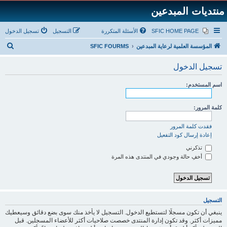
منتديات المبدعين
SFIC HOME PAGE
الأسئلة المتكررة
التسجيل
تسجيل الدخول
ب
المؤسسة العلمية لرعاية المبدعين
SFIC FOURMS
ح
تسجيل الدخول
ث
اسم المستخدم:
كلمة المرور:
فقدت كلمة المرور
إعادة إرسال كود التفعيل
تذكرني
أخفِ حالة وجودي في المنتدى هذه المرة
التسجيل
ينبغي أن تكون مسجلًا لتستطيع الدخول. التسجيل لا يأخذ منك سوى بضع دقائق وسيعطيك
مميزات أكثر. وقد تكون إدارة المنتدى خصصت صلاحيات أكثر للأعضاء المسجلين. قبل