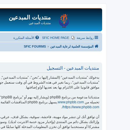
منتديات المبدعين
منتديات المبدعين
روابط سريعة
SFIC HOME PAGE
الأسئلة المتكررة
المؤسسة العلمية لرعاية المبدعين
SFIC FOURMS
منتديات المبدعين - التسجيل
”منتديات المبدعين“، ربما نغير في هذه الشروط في أي وقت سنعمل جهدن
موافق قانونيا على الالتزام بها بعد تعديها أو/و إضافتها.
منتدياتنا مدعومة من برنامج phpBB (ويشار إليه بهم أو ”برنامج phpBB“ أو “www.phpbb.com” أو ”phpBB Limited“ أو ”phpBB Teams“) وهو برنامج منتديات مرخص تحت “
تحميله من
www.phpbb.com
.يسهل برنامج phpbb المناقشات القائمة على الإنترنت ؛ phpbb Limited ليست مسؤوله عن السماح و/أو عدم السماح بالمحتوى و/أو السلوك المباح. لمزيد من المعلومات حول phpbb اطلع على
.
https://www.phpbb.com/
أن توافق أنك لن تنشر مواد مهينة، فاحشة، سوقية، بشكل قذف، عرقي، م
وإزالتك بشكل دائم من المنتدى (وإخبار مزود خدمة الانترنت لديك). وسوف