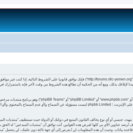
بدخولك ”منتديات المبدعين“ (المشار إليها بـ”نحن“، ”منتديات المبدعين“, ”http://forums.sfic-yemen.org“) فإنك تو
ا لإبلاغك بذلك، ومع أنه من الحكمة أن تطالع هذه الشروط من وقت لآخر فإنه باستمرارك في 
هدد، جنسي أو أي نوع يخالف القانون المتبع في دولتك أو الدولة حيث تستظيف ”منتديات الم
 تُرصد عناوين الآي بي كلها لفرض هذه القوانين. أنت توافق أن ”منتديات المبدعين“ له الحق بإ