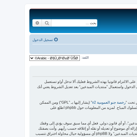
بحث
بحث متقدم
تسجيل الدخول
اللغة:
افق قانونيا على الشروط التالية، إذا كنت غير موافق على الالتزام قانونيا بهذه الشروط فعليك ألا تدخل أو/و تستعمل
الدخول واستعمال ”منتديات المبدعين“ بعد تعديل الشروط يعني أنك
رخصة جنو العمومية v2
” (يشار إليها بـ ”GPL“) ومن الممكن
بدعين“، أو أي قانون دولي. فعل أي مما سبق سوف يؤدي إلى وقفك
زالة أي موضوع أو تعديله أو نقله أو إغلاقه حسب رأيهم. وأنت بصفتك
مشتركا أو مستخدما توافق أن تخزن المعلومات المدخلة كلها سابقًا في قاعدة بيانات. وحيث أن هذه المعلومات لن تُـعرض إلى أي جهة ثالثة دون علمك، لن يتحمل ”منتديات المبدعين“ ولا phpBB أي مسؤولية حيال محاولة اختراق تتسبب