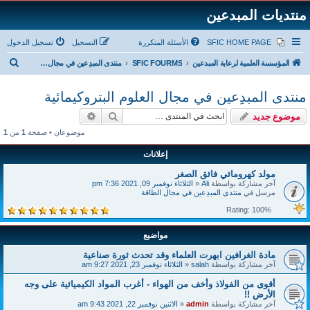
منتديات المبدعين
SFIC HOME PAGE
الأسئلة المتكررة
التسجيل
تسجيل الدخول
ب
المؤسسة العلمية لرعاية المبدعين
SFIC FOURMS
منتدى المبدِعين في مجال العلوم البتروكيمائية
ح
منتدى المبدِعين في مجال العلوم البتروكيمائية
ث
بحث
بحث متقدم
موضوع جديد
موضوعان • صفحة
1
من
1
إعلانات
مولد كهرومائي فائق الصغر
آخر مشاركة بواسطة
Ali
«
الثلاثاء نوفمبر 09, 2021 7:36 pm
مرسل في
منتدى المبدِعين في مجال الطاقة
Rating: 100%
مواضيع
مادة الغرافين ابهرت العلماء وقد تحدث ثورة صناعية
آخر مشاركة بواسطة
salah
«
الثلاثاء نوفمبر 23, 2021 9:27 am
أقوى من الفولاذ وأخف من الهواء - أغرب المواد الكيميائية على وجه
الأرض !!
آخر مشاركة بواسطة
admin
«
الاثنين نوفمبر 22, 2021 9:43 am