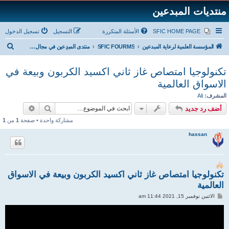
منتديات المبدعين
SFIC HOME PAGE
الأسئلة المتكررة
التسجيل
تسجيل الدخول
ب
المؤسسة العلمية لرعاية المبدعين
SFIC FOURMS
منتدى المبدِعين في مجال الطاقة
ح
تكنولوجيا امتصاص غاز ثاني اكسيد الكربون وبيعة في
ث
الاسواق العالمية
المشرف:
Ali
بحث
بحث متقد
أضف رد جديد
مشاركة واحدة • صفحة
1
من
1
hassan
تكنولوجيا امتصاص غاز ثاني اكسيد الكربون وبيعة في الاسواق
العالمية
م
الاثنين نوفمبر 15, 2021 11:44 am
ش
ا
ر
ك
ة