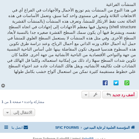
المنشآت الفراغية
في هذا النوع من المنشآت يتم توزيع الأحمال والأجهادات في الفراغ أي في
الاتجاهات الثلاثة وليس في مستوى واحد كما سبق، وتعمل الأساسات في هذه
الحالة تحت نقط الارتكاز للمنشأ، وتعرف هذه المنشآت (بالمنشآت القشرية
shell structure) وتتحول فيها معظم الأجهادات إلى إجهادات في اتجاه السطح
نفسه، ويشترط فيها أن يكون سمك السطح القشرة صغيره جدا بالنسبة لأبعاد
السطح الأخرى. وفي مثل هذه المنشآت لا يستعمل السطح العلوي للمنشأ في
حمل أية أحمال خلاف وزنه الذاتي مع أحمال الرياح، وعند دراسة طرق تكوين
هذه السطوح هندسيا فسوف تكون المفاضلة بينها علي أساس الناحية النفسية
من جهة والنواحي الأقتصادية من الناحية الأنشائية من جهة أخرى. فكلما كان
تكوين شدات السطح سهلا زاد ذلك من إمكانية استعماله، وكلما قل الهالك في
الشادات قلت تكاليفه الأنشائيه، ويقل هالك الشادات عاده عند احتواء السطح
علي خطوط مستقيمة كثيرة تمكن من استعمال ألواح خشب بكامل طولها
أ
ع
أضف رد جديد
ل
ى
مشاركة واحدة • صفحة
1
من
1
الانتقال إلى
المؤسسة العلمية لرعاية المبدعين
SFIC FOURMS
اتصل بنا
بدعم من
phpBB
® Forum Software © phpBB Limited