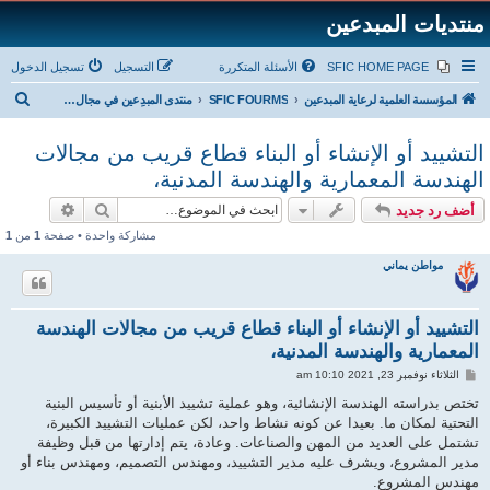
منتديات المبدعين
SFIC HOME PAGE
الأسئلة المتكررة
التسجيل
تسجيل الدخول
ب
المؤسسة العلمية لرعاية المبدعين
SFIC FOURMS
منتدى المبدِعين في مجال المباني والإنشاءات
ح
التشييد أو الإنشاء أو البناء قطاع قريب من مجالات
ث
الهندسة المعمارية والهندسة المدنية،
بحث
بحث متقد
أضف رد جديد
مشاركة واحدة • صفحة
1
من
1
مواطن يماني
التشييد أو الإنشاء أو البناء قطاع قريب من مجالات الهندسة
المعمارية والهندسة المدنية،
م
الثلاثاء نوفمبر 23, 2021 10:10 am
ش
ا
تختص بدراسته الهندسة الإنشائية، وهو عملية تشييد الأبنية أو تأسيس البنية
ر
التحتية لمكان ما. بعيدا عن كونه نشاط واحد، لكن عمليات التشييد الكبيرة،
ك
ة
تشتمل على العديد من المهن والصناعات. وعادة، يتم إدارتها من قبل وظيفة
مدير المشروع، ويشرف عليه مدير التشييد، ومهندس التصميم، ومهندس بناء أو
مهندس المشروع.