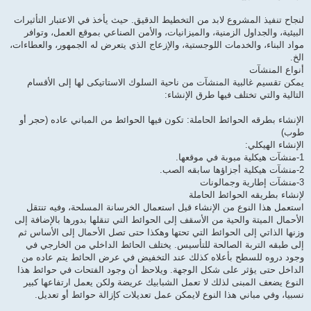
لنجاح تنفيذ المشروع لابد من التخطيط الدقيق. حيث يأخذ في الاعتبار التأثيرات
البيئية، والجداول الزمنية، والميزانيات، والأمن الصناعي بموقع العمل، وتوافر
مواد البناء، والخدمات اللوجستية، والإزعاج الذي يتعرض له الجمهور، والعطاءات،
الخ.
أنواع المنشآت
يمكن تقسيم غالبية المنشآت من ناحية السلوك الاستاتيكى لها إلى الأقسام
التالية والتي تختلف فيها طرق الإنشاء:
الإنشاء بطرقه الحوائط الحاملة: تكون فيها الحوائط من المباني عاده (حجر أو
طوب)
الإنشاء الهيكلي:
1-منشآت هيكلية مبوبة في موقعها.
2-منشآت هيكلية أجزاؤها سابقه الصب.
3-منشآت إطارية وجمالونات
لإنشاء بطريقه الحوائط الحاملة
استعمل هذا النوع من الإنشاء قبل استعمال الخرسانة المسلحة، وفيه تنتقل
الأحمال الميتة والحية من الأسقف إلى الحوائط التي تنقلها بدورها بالإضافة إلى
وزنها الذاتي إلى الحوائط التي تحتها وهكذا حتى تصل الأحمال إلى الأساس ثم
إلى طبقه التربة الصالحة للتأسيس. يختلف الحائط الداخلي من الخارجي في
وجود دروه للسطح بأعلاه كذلك عند التخفيض في عرض الحائط يتم عاده من
الداخل حتى يؤثر على شكل الوجهة. ويلاحظ أن وجود الفتحات في حوائط هذا
النوع يضعف المبنى لذلك لا تعمل الشبابيك عريضة ولكن يعمل ارتفاعها كبير
نسبيا، وفي مباني هذا النوع لايمكن عمل تعديلات كإزالة حوائط أو تعديل.