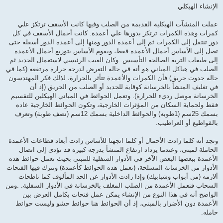
الإنشاء الهيكلي
عملت المنشآت الهيكلية القديمة من الصلب وفيها كانت الأسقف ترتكز علي
كمرات وهذه الكمرات ترتكز بدورها علي أعمدة. كانت أحمال الأسقف في كل
دور تنتقل إلى الكمرات ثم إلى أعمده الدور ومنها إلى أعمده الدور أسفله حتى
تصل إلى الأساس أحمال الأعمدة فقط، ويقوم الأساس بتوزيع أحمال الأعمدة
إلى طبقات التربة الصالحة التأسيس. وكان العيب الرئيسي لاستعمال الحديد ثم
الصلب في هياكل المباني هو أنه في حاله التعرض لدرجه حرارة مرتفعه (كما في
حاله حدوث حريق) فأن الكمرات والأعمدة تتأثر بالحرارة، لذلك فكر المهندسون
في تغليف المنشأ بالخرسانة كوقاية للحديد أو الصلب من الحريق (إذ أن
الخرسانة موصل رديء للحرارة). وتعمل الحوائط في المباني الهيكلين للتقسيم
فقط ولحماية السكان من المؤثرات الخارجية، وتكون الحوائط الخارجية عاده
بسمك 25سم (1طوبه) والحوائط الداخلية بسمك 12سم (نصف طوبة) وتعرف
بالقواطيع أو العراطيب.
ونجد أنه كلما زادت الأحمال أو كلما اتجهنا للأساس زادت أبعاد قطاعات الأعمدة
الحاملة لمبنى، وعندما يزداد ارتفاع المنشأ بدرجه كبيره قد تؤدى إلى اتصال
الأعمدة ببعضها البعض الآخر في الأدوار السفلية للمبنى بحيث تعمل حوائط هذه
الأدوار من الخرسانة المسلحة، (تعمل هذه الحوائط كأعمدة) وتترك فيها الفتحات
ألازمه (من أبواب وشبابيك) وإذا زادت الأدوار عن الحد المألوف كما ناطحات
السحاب فتعمل الأعمدة من الصلب المغلف بالخرسانة في الأدوار السفلية. .ومن
الواضح أنه في هذا النوع من الإنشاء يمكن عمل فتحات بكامل العرض بين
الأعمدة دون الأضرار بالمبنى، إذ أن الحوائط هنا حوائط حشو وليست حوائط
حامله.