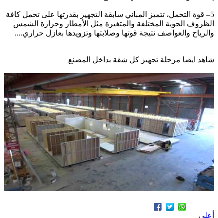
4– قلة العمالة، لا تحتاج المباني سابقة التجهيز إلى توافر عدد كبير
من العمالة في موقع الإنشاء، فمعظم أعمال تلك المباني تكمن في
إنشاء الوحدات المعدنية في المصانع.
5– قوة التحمل، تتميز المباني سابقة التجهيز بقدرتها على تحمل كافة
الظروف الجوية المختلفة والمتغيرة مثل الأمطار وحرارة الشمس
والرياح والعواصف نتيجة قوتها وصلابتها وتزويدها بعازل حراري....
شاهد ايضا مرحلة تجهيز كل شقة بداخل المصنع