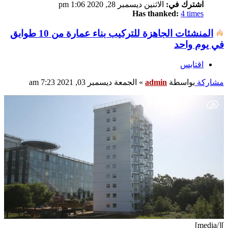
admin
Site Admin
مشاركات:
55
اشترك في:
الاثنين ديسمبر 28, 2020 1:06 pm
Has thanked:
4 times
المنشئات الجاهزة للتركيب بناء عمارة من 10 طوابق
في يوم واحد
اقتابس
اقتابس
مشاركة
بواسطة
admin
»
الجمعة ديسمبر 03, 2021 7:23 am